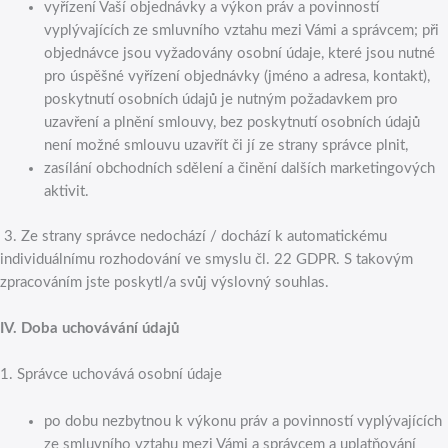
vyřízení Vaší objednávky a výkon práv a povinností
vyplývajících ze smluvního vztahu mezi Vámi a správcem; při
objednávce jsou vyžadovány osobní údaje, které jsou nutné
pro úspěšné vyřízení objednávky (jméno a adresa, kontakt),
poskytnutí osobních údajů je nutným požadavkem pro
uzavření a plnění smlouvy, bez poskytnutí osobních údajů
není možné smlouvu uzavřít či jí ze strany správce plnit,
zasílání obchodních sdělení a činění dalších marketingových
aktivit.
3. Ze strany správce nedochází / dochází k automatickému
individuálnímu rozhodování ve smyslu čl. 22 GDPR. S takovým
zpracováním jste poskytl/a svůj výslovný souhlas.
IV.
Doba uchovávání údajů
1. Správce uchovává osobní údaje
po dobu nezbytnou k výkonu práv a povinností vyplývajících
ze smluvního vztahu mezi Vámi a správcem a uplatňování