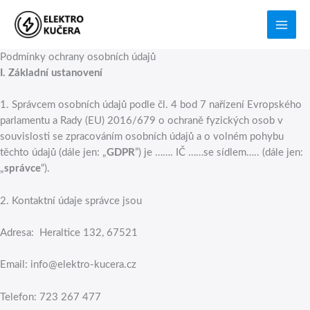
Přeskočit
na
obsah
Podmínky ochrany osobních údajů
I.
Základní ustanovení
1. Správcem osobních údajů podle čl. 4 bod 7 nařízení Evropského
parlamentu a Rady (EU) 2016/679 o ochraně fyzických osob v
souvislosti se zpracováním osobních údajů a o volném pohybu
těchto údajů (dále jen: „
GDPR
”) je ……. IČ ……se sídlem….. (dále jen:
„
správce
“).
2. Kontaktní údaje správce jsou
Adresa: Heraltice 132, 67521
Email: info@elektro-kucera.cz
Telefon: 723 267 477